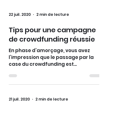
22 juil. 2020
2 min de lecture
Tips pour une campagne
de crowdfunding réussie
En phase d’amorçage, vous avez
l’impression que le passage par la
case du crowdfunding est
quasiment obligatoire
21 juil. 2020
2 min de lecture
Pourquoi innover dans son
business ?
Les innovations font l’objet de