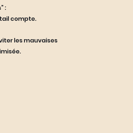
” :
tail compte.
éviter les mauvaises
imisée.