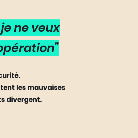
,
je ne veux
'opération”
urité.
vitent les mauvaises
ts divergent.