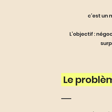
c’est un 
L’objectif : négo
surp
Le probl