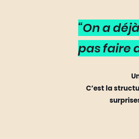
“On a déj
pas faire d
Un
C’est la struct
surprise