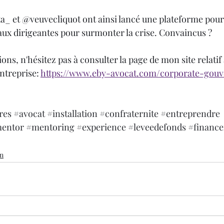
ta_ et @veuvecliquot ont ainsi lancé une plateforme pour 
ux dirigeantes pour surmonter la crise. Convaincus ?
ons, n'hésitez pas à consulter la page de mon site relatif à
treprise: 
https://www.eby-avocat.com/corporate-gouv
res
#avocat
#installation
#confraternite
#entreprendre
entor
#mentoring
#experience
#leveedefonds
#financ
on