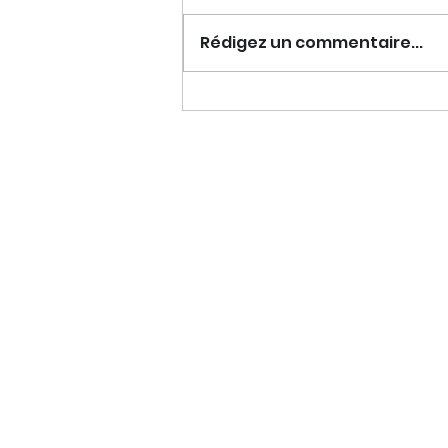
Rédigez un commentaire...
Pourquoi s’associer, ça peut
être Dallas (et un peu moins
quand un avocat vous aide) ?