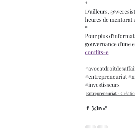
*
D’ailleurs, @weresis
heures de mentorat a
*
Pour plus d'informati
gouvernance d'une en
conflits-e
#avocatdroitdesaffai
#entrepreneuriat
#m
#investisseurs
Entrepreneuriat - Créati