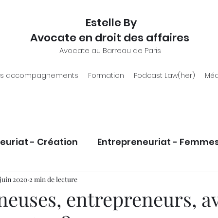
Estelle By
Avocate en droit des affaires
Avocate au Barreau de Paris
s accompagnements
Formation
Podcast Law(her)
Méd
euriat - Création
Entrepreneuriat - Femme
eloppement
 juin 2020
2 min de lecture
Statut juridique entrepreneur.e
neuses, entrepreneurs, a