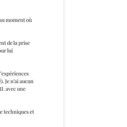
u’au moment où 
nt de la prise 
ur lui 
d’expériences 
. Je n’ai aucun 
IRL avec une 
e techniques et 