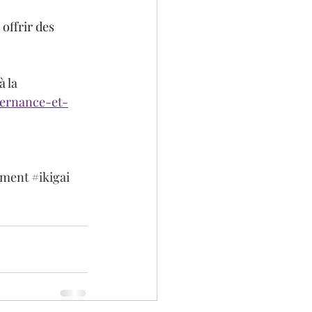
offrir des 
 la 
ernance-et-
ement
#ikigai