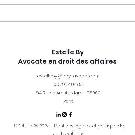
La checklist juridique pour se
Pour
lancer sereinement dans le
socié
digital
acti
Estelle By
seul.
Avocate en droit des affaires
estelleby@eby-avocat.com
06.79.44.04.83
84 Rue d'Amsterdam - 75009
Paris
© Estelle By 2024 -
Mentions légales et politique de
confidentialité