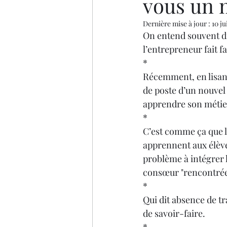
vous un 
Podcast LawHer
Dernière mise à jour :
10 j
On entend souvent di
l’entrepreneur fait fa
*
Récemment, en lisant 
de poste d’un nouvel
apprendre son métier
*
C’est comme ça que l
apprennent aux élèves
problème à intégrer l
consœur "rencontrée"
*
Qui dit absence de t
de savoir-faire.