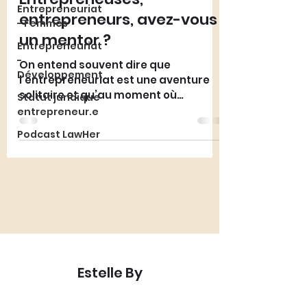
Entrepreneuriat
entrepreneurs, avez-vous
- Femmes
un mentor ?
Entrepreneuriat
-
On entend souvent dire que
Développement
l’entrepreneuriat est une aventure
solitaire et qu’au moment où
Statut juridique
l’entrepreneur fait face à des
entrepreneur.e
difficultés, il...
Podcast LawHer
Estelle By
Avocate en droit des