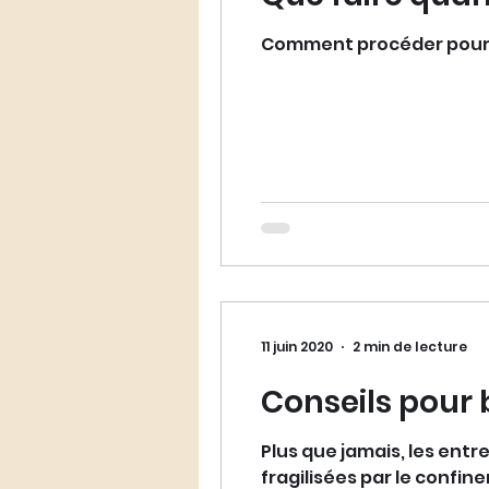
Podcast LawHer
Comment procéder pour
11 juin 2020
2 min de lecture
Conseils pour 
Plus que jamais, les entr
fragilisées par le confi