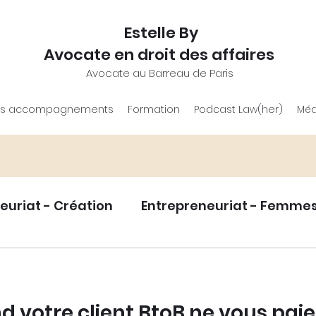
Estelle By
Avocate en droit des affaires
Avocate au Barreau de Paris
s accompagnements
Formation
Podcast Law(her)
Méd
euriat - Création
Entrepreneuriat - Femme
eloppement
Statut juridique entrepreneur.e
d votre client BtoB ne vous paie