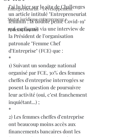
J’ai lu hier sur le site de Challenges 
Entrepreneuriat - Développement
un article intitulé "Entrepreneuriat 
Statut juridique entrepreneur.e
féminin : la double peine Covid-19" 
qui expliquait via une interview de 
Podcast LawHer
la Président de l’organisation 
patronale "Femme Chef 
d’Entreprise" (FCE) que :
* 
1) Suivant un sondage national 
organisé par FCE, 30% des femmes 
cheffes d'entreprise interrogées se 
posent la question de poursuivre 
leur activité (oui, c’est franchement 
inquiétant...) ;
*
2) Les femmes cheffes d’entreprise 
ont beaucoup moins accès aux 
financements bancaires dont les 