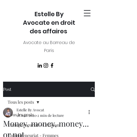
Estelle By
Avocate en droit
des affaires
Avocate au Barreau de
Paris
Post
Tous les posts
Estelle By Avocat
Tous les posts
28 mai 2020
2 min de lecture
Money, money, money...
Entrepreneuriat - Création
or not
Entrepreneuriat - Femmes