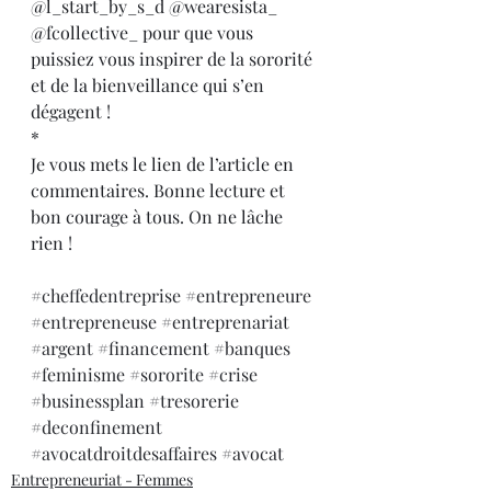
@l_start_by_s_d @wearesista_ 
@fcollective_ pour que vous 
puissiez vous inspirer de la sororité 
et de la bienveillance qui s’en 
dégagent !
*
Je vous mets le lien de l’article en 
commentaires. Bonne lecture et 
bon courage à tous. On ne lâche 
rien !
#cheffedentreprise
#entrepreneure
#entrepreneuse
#entreprenariat
#argent
#financement
#banques
#feminisme
#sororite
#crise
#businessplan
#tresorerie
#deconfinement
#avocatdroitdesaffaires
#avocat
Entrepreneuriat - Femmes