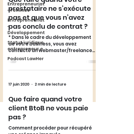
Entrepreneuriat
prestataire ne s’exécute
- Femmes
pas et que vous n’avez
Entrepreneuriat
pas conclu de contrat ?
-
Développement
* Dans le cadre du développement
Statut juridique
de votre business, vous avez
entrepreneur.e
contacté un webmaster/freelance
pour mettre en place votre site...
Podcast LawHer
17 juin 2020
2 min de lecture
Que faire quand votre
client BtoB ne vous paie
pas ?
Comment procéder pour récupéré