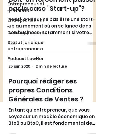
Entrepreneuriat
par la case "Start-up"?
- Femmes
Aussi, on peut ne pas être une start-
Entrepreneuriat
up au moment où on se lance dans
-
son business, notamment si votre
Développement
modèle économique est rentable
Statut juridique
entrepreneur.e
Podcast LawHer
25 juin 2020
2 min de lecture
Pourquoi rédiger ses
propres Conditions
Générales de Ventes ?
En tant qu’entrepreneur, que vous
soyez sur un modèle économique en
BtoB ou BtoC, il est fondamental de
en place des CGV