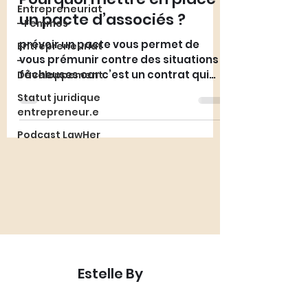
Entrepreneuriat
un pacte d’associés ?
- Femmes
prévoir un pacte vous permet de
Entrepreneuriat
vous prémunir contre des situations
-
fâcheuses car c’est un contrat qui
Développement
vous permettra de régler les
Statut juridique
modalité
entrepreneur.e
Podcast LawHer
Estelle By
Avocate en droit des