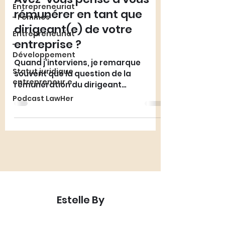
Entrepreneuriat
rémunérer en tant que
- Femmes
dirigeant(e) de votre
Entrepreneuriat
entreprise ?
-
Développement
Quand j'interviens, je remarque
Statut juridique
souvent que la question de la
entrepreneur.e
rémunération du dirigeant
d’entreprise n'est pas forcément
Podcast LawHer
abordée
Estelle By
Avocate en droit des