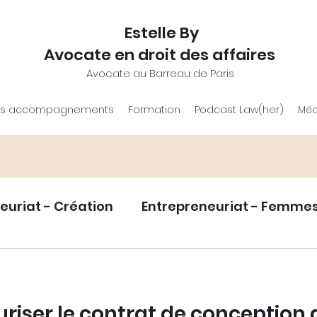
Estelle By
Avocate en droit des affaires
Avocate au Barreau de Paris
s accompagnements
Formation
Podcast Law(her)
Méd
euriat - Création
Entrepreneuriat - Femme
eloppement
Statut juridique entrepreneur.e
iser le contrat de conception 