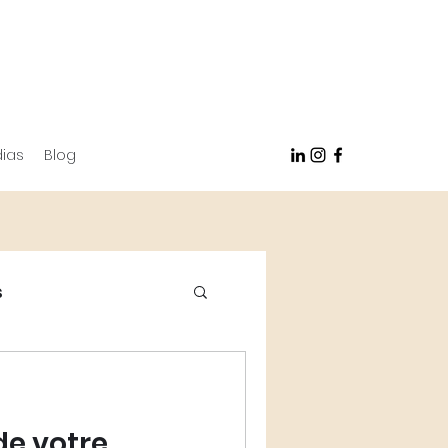
ias
Blog
s
de votre