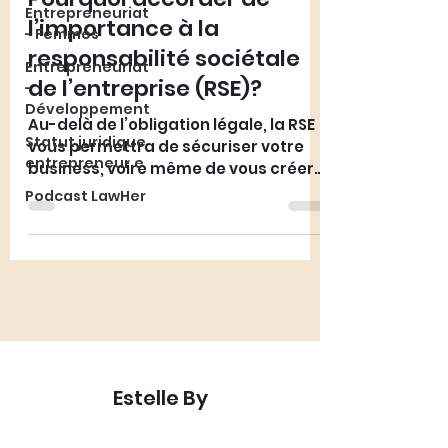
Entrepreneuriat
l’importance à la
- Femmes
responsabilité sociétale
Entrepreneuriat
de l’entreprise (RSE)?
-
Développement
Au-delà de l’obligation légale, la RSE
Statut juridique
vous permettra de sécuriser votre
entrepreneur.e
business, voire même de vous créer
de nouvelles opportunités.
Podcast LawHer
Estelle By
Avocate en droit des