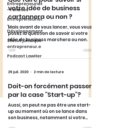
Entrepreneuriat
votre idée de business
- Femmes
cartonnera ou non ?
Entrepreneuriat
-
Mais avant de vous lancer, vous vous
Développement
posez la question de savoir si votre
idée de business marchera ou non.
Statut juridique
entrepreneur.e
Podcast LawHer
29 juil. 2020
2 min de lecture
Doit-on forcément passer
par la case "Start-up"?
Aussi, on peut ne pas être une start-
up au moment où on se lance dans
son business, notamment si votre
modèle économique est rentable