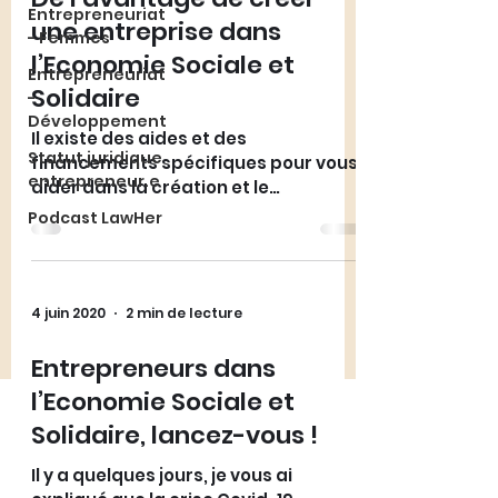
Entrepreneuriat
une entreprise dans
- Femmes
l’Economie Sociale et
Entrepreneuriat
Solidaire
-
Développement
Il existe des aides et des
Statut juridique
financements spécifiques pour vous
entrepreneur.e
aider dans la création et le
développement de votre entreprise
Podcast LawHer
ESS
4 juin 2020
2 min de lecture
Entrepreneurs dans
l’Economie Sociale et
Solidaire, lancez-vous !
Il y a quelques jours, je vous ai