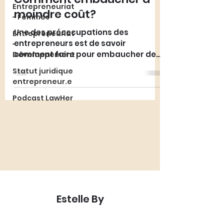
Entrepreneuriat
moindre coût?
- Femmes
Une des préoccupations des
Entrepreneuriat
entrepreneurs est de savoir
-
comment faire pour embaucher des
Développement
salariés sans devoir faire face à des
Statut juridique
coûts financie
entrepreneur.e
Podcast LawHer
Estelle By
Avocate en droit des