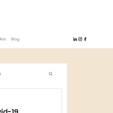
ias
Blog
s
vid-19