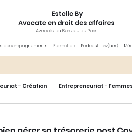
Estelle By
Avocate en droit des affaires
Avocate au Barreau de Paris
s accompagnements
Formation
Podcast Law(her)
Méd
euriat - Création
Entrepreneuriat - Femme
eloppement
Statut juridique entrepreneur.e
bien gérer sa trésorerie post Co