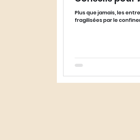
Podcast LawHer
Plus que jamais, les entr
fragilisées par le confi