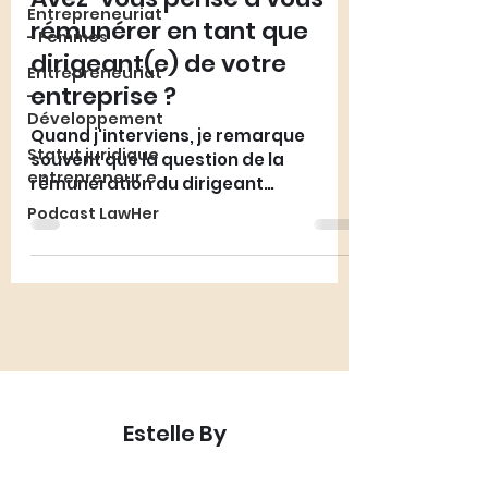
Entrepreneuriat
rémunérer en tant que
- Femmes
dirigeant(e) de votre
Entrepreneuriat
entreprise ?
-
Développement
Quand j'interviens, je remarque
Statut juridique
souvent que la question de la
entrepreneur.e
rémunération du dirigeant
d’entreprise n'est pas forcément
Podcast LawHer
abordée
Estelle By
Avocate en droit des