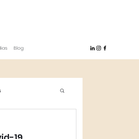
ias
Blog
s
vid-19