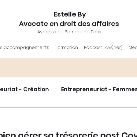
Estelle By
Avocate en droit des affaires
Avocate au Barreau de Paris
s accompagnements
Formation
Podcast Law(her)
Méd
euriat - Création
Entrepreneuriat - Femme
eloppement
Statut juridique entrepreneur.e
bien gérer sa trésorerie post Co