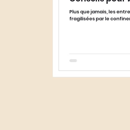
Podcast LawHer
Plus que jamais, les entr
fragilisées par le confi