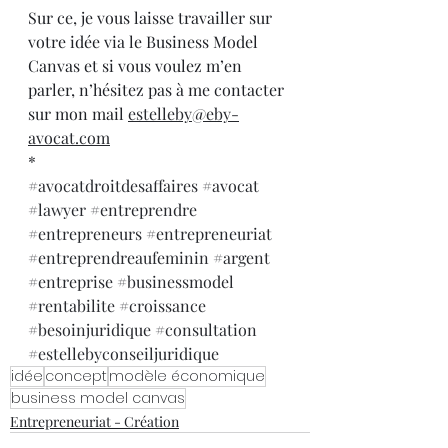
Sur ce, je vous laisse travailler sur 
votre idée via le Business Model 
Canvas et si vous voulez m’en 
parler, n’hésitez pas à me contacter 
sur mon mail 
estelleby@eby-
avocat.com
*
#avocatdroitdesaffaires
#avocat
#lawyer
#entreprendre
#entrepreneurs
#entrepreneuriat
#entreprendreaufeminin
#argent
#entreprise
#businessmodel
#rentabilite
#croissance
#besoinjuridique
#consultation
#estellebyconseiljuridique
idée
concept
modèle économique
business model canvas
Entrepreneuriat - Création