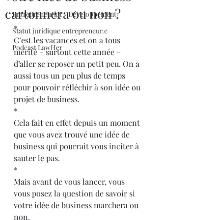
cartonnera ou non ?
Entrepreneuriat - Développement
*
Statut juridique entrepreneur.e
C’est les vacances et on a tous 
Podcast LawHer
mérité – surtout cette année – 
d’aller se reposer un petit peu. On a 
aussi tous un peu plus de temps 
pour pouvoir réfléchir à son idée ou 
projet de business.
*
Cela fait en effet depuis un moment 
que vous avez trouvé une idée de 
business qui pourrait vous inciter à 
sauter le pas. 
*
Mais avant de vous lancer, vous 
vous posez la question de savoir si 
votre idée de business marchera ou 
non. 