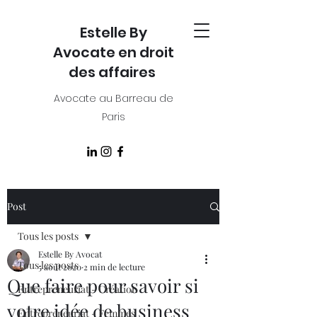
Estelle By
Avocate en droit
des affaires
Avocate au Barreau de
Paris
Post
Tous les posts
Estelle By Avocat
Tous les posts
5 août 2020
2 min de lecture
Que faire pour savoir si
Entrepreneuriat - Création
votre idée de business
Entrepreneuriat - Femmes