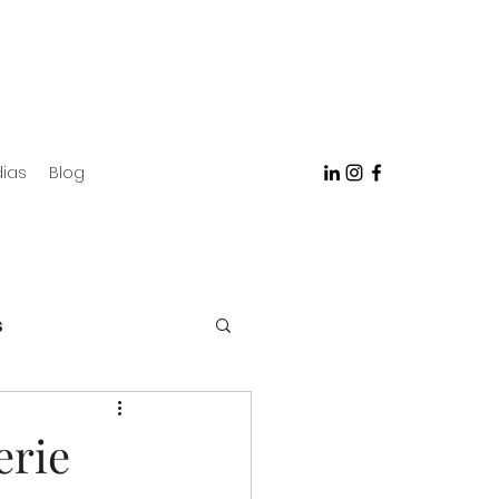
ias
Blog
s
erie