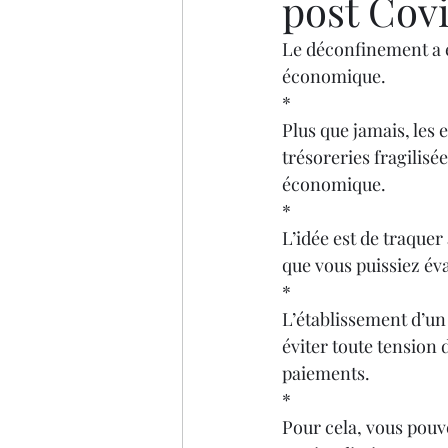
post Cov
Podcast LawHer
Le déconfinement a eu 
économique.
*
Plus que jamais, les e
trésoreries fragilisé
économique.
*
L’idée est de traquer
que vous puissiez év
*
L’établissement d’un 
éviter toute tension 
paiements. 
*
Pour cela, vous pouve