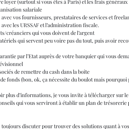
 loyer (surtout si vous êtes à Paris) et les frais généraux
anisation salariale
 avec vos fournisseurs, prestataires de services et freela
 avec les URSSAF et l’administration fiscale.
ts/créanciers qui vous doivent de l’argent
atériels qui servent peu voire pas du tout, puis avoir recou
 Garantie par l’Etat auprès de votre banquier qui vous de
révisionnel
ociés de remettre du cash dans la boîte 
de fonds (bon, ok, ça nécessite du boulot mais pourquoi 
r plus d’informations, je vous invite à télécharger sur le 
conseils qui vous serviront à établir un plan de trésorerie
toujours discuter pour trouver des solutions quant à vos