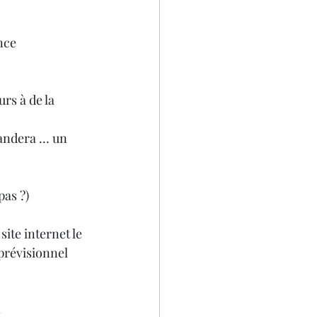
nce
rs à de la 
mandera … un 
pas ?)
site internet le 
 prévisionnel 
 