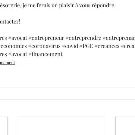
sorerie, je me ferais un plaisir à vous répondre.
ontacter!
res
#avocat
#entrepreneur
#entreprendre
#entreprenar
#economies
#coronavirus
#covid
#PGE
#creances
#crea
res
#avocat
#financement
oppement