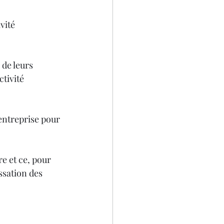
vité 
 de leurs 
ctivité 
 entreprise pour 
e et ce, pour 
ssation des 