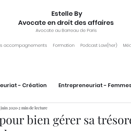
Estelle By
Avocate en droit des affaires
Avocate au Barreau de Paris
s accompagnements
Formation
Podcast Law(her)
Méd
euriat - Création
Entrepreneuriat - Femme
eloppement
1 juin 2020
2 min de lecture
Statut juridique entrepreneur.e
pour bien gérer sa trésor