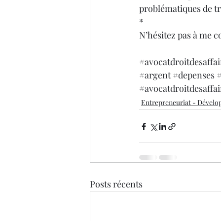
problématiques de tré
*
N’hésitez pas à me c
#avocatdroitdesaffai
#argent
#depenses
#avocatdroitdesaffai
Entrepreneuriat - Dével
Posts récents