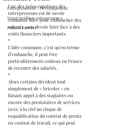
Une des préoccupations des 
Entrepreneuriat - Développement
entrepreneurs est de savoir 
Statut juridique entrepreneur.e
comment faire pour embaucher des 
salariés sans devoir faire face à des 
Podcast LawHer
coûts financiers importants.
*
L’idée commune, c’est qu’en terme 
d’embauche, il peut être 
particulièrement coûteux en France 
de recruter des salariés.
*
Alors certains décident tout 
simplement de « bricoler » en 
faisant appel à des stagiaires ou 
encore des prestataires de services 
(avec à la clef un risque de 
requalification du contrat de presta 
en contrat de travail, ce qui peut 