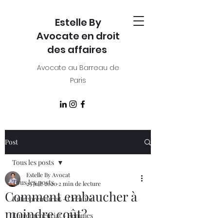
Estelle By
Avocate en droit
des affaires
Avocate au Barreau de
Paris
Post
Tous les posts
Estelle By Avocat
Tous les posts
23 juil. 2020
2 min de lecture
Comment embaucher à
Entrepreneuriat - Création
moindre coût?
Entrepreneuriat - Femmes