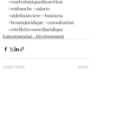
#contratuniquedinsertion
#embauche
#salarie
#aidefinanciere
#business
#besoinjuridique
#consultation
#estellebyconseiljuridique
Entrepreneuriat - Développement
Posts récents
Voir tout